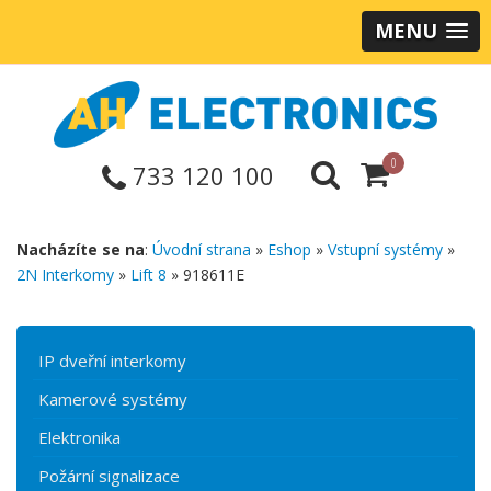
MENU
0
733 120 100
Nacházíte se na
:
Úvodní strana
»
Eshop
»
Vstupní systémy
»
2N Interkomy
»
Lift 8
» 918611E
IP dveřní interkomy
Kamerové systémy
Elektronika
Požární signalizace