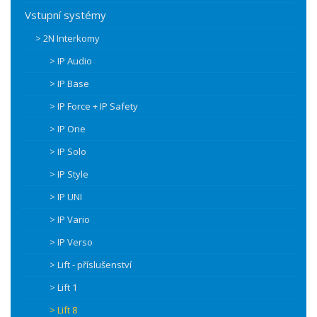
Vstupní systémy
> 2N Interkomy
> IP Audio
> IP Base
> IP Force + IP Safety
> IP One
> IP Solo
> IP Style
> IP UNI
> IP Vario
> IP Verso
> Lift - příslušenství
> Lift 1
> Lift 8