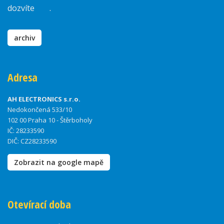
dozvíte
zde
.
archiv
Adresa
AH ELECTRONICS s.r.o.
Nedokončená 533/10
102 00 Praha 10 - Štěrboholy
IČ: 28233590
DIČ: CZ28233590
Zobrazit na google mapě
Otevírací doba