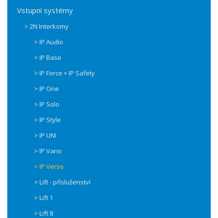
Vstupní systémy
> 2N Interkomy
> IP Audio
> IP Base
> IP Force + IP Safety
> IP One
> IP Solo
> IP Style
> IP UNI
> IP Vario
> IP Verso
> Lift - příslušenství
> Lift 1
> Lift 8