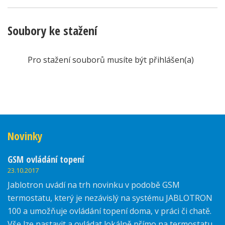
Soubory ke stažení
Pro stažení souborů musíte být přihlášen(a)
Novinky
GSM ovládání topení
23.10.2017
Jablotron uvádí na trh novinku v podobě GSM
termostatu, který je nezávislý na systému JABLOTRON
100 a umožňuje ovládání topení doma, v práci či chatě.
Vše lze nastavit a ovládat lokálně přímo na termostatu