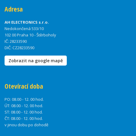
Adresa
AH ELECTRONICS s.r.o.
Nedokončená 533/10
102 00 Praha 10 - Štěrboholy
IČ: 28233590
DIČ: CZ28233590
Zobrazit na google mapě
Otevírací doba
PO:
08.00 - 12. 00 hod.
ÚT:
08.00 - 12. 00 hod.
ST:
08.00 - 12. 00 hod.
ČT:
08.00 - 12. 00 hod.
v jinou dobu po dohodě