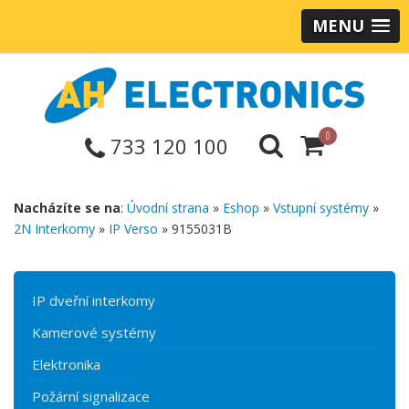
MENU
0
733 120 100
Nacházíte se na
:
Úvodní strana
»
Eshop
»
Vstupní systémy
»
2N Interkomy
»
IP Verso
» 9155031B
IP dveřní interkomy
Kamerové systémy
Elektronika
Požární signalizace