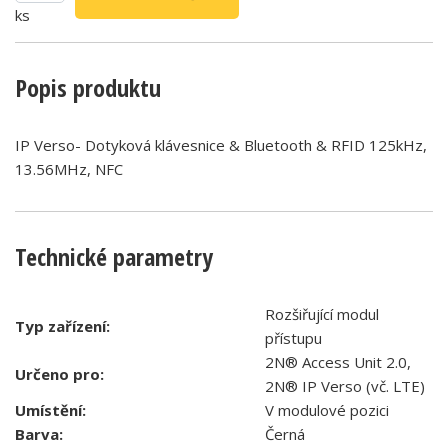
ks
Popis produktu
IP Verso- Dotyková klávesnice & Bluetooth & RFID 125kHz,
13.56MHz, NFC
Technické parametry
Rozšiřující modul
Typ zařízení:
přístupu
2N® Access Unit 2.0,
Určeno pro:
2N® IP Verso (vč. LTE)
Umístění:
V modulové pozici
Barva:
Černá