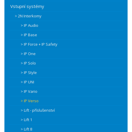
Vstupní systémy
> 2N Interkomy
> IP Audio
> IP Base
> IP Force + IP Safety
> IP One
> IP Solo
> IP Style
> IP UNI
> IP Vario
> IP Verso
> Lift - příslušenství
> Lift 1
> Lift 8