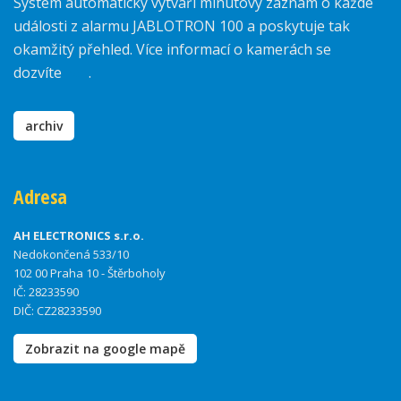
Systém automaticky vytváří minutový záznam o každé
události z alarmu JABLOTRON 100 a poskytuje tak
okamžitý přehled. Více informací o kamerách se
dozvíte
zde
.
archiv
Adresa
AH ELECTRONICS s.r.o.
Nedokončená 533/10
102 00 Praha 10 - Štěrboholy
IČ: 28233590
DIČ: CZ28233590
Zobrazit na google mapě