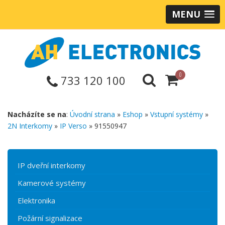
MENU
0
733 120 100
Nacházíte se na
:
Úvodní strana
»
Eshop
»
Vstupní systémy
»
2N Interkomy
»
IP Verso
» 91550947
IP dveřní interkomy
Kamerové systémy
Elektronika
Požární signalizace