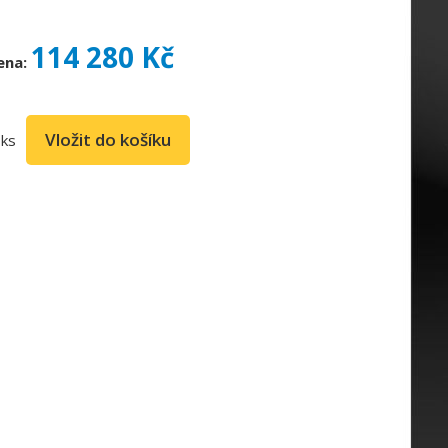
114 280 Kč
ena:
ks