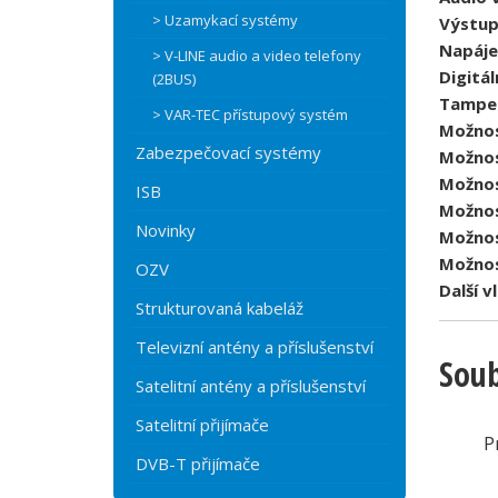
> Uzamykací systémy
Výstup
Napáje
> V-LINE audio a video telefony
Digitál
(2BUS)
Tampe
> VAR-TEC přístupový systém
Možnos
Zabezpečovací systémy
Možnos
Možnos
ISB
Možnos
Novinky
Možnos
Možnos
OZV
Další v
Strukturovaná kabeláž
Televizní antény a příslušenství
Soub
Satelitní antény a příslušenství
Satelitní přijímače
P
DVB-T přijímače