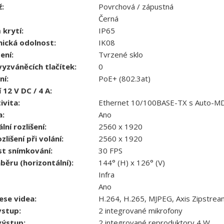
:
Povrchová / zápustná
Černá
 krytí:
IP65
ická odolnost:
IK08
ení:
Tvrzené sklo
yzváněcích tlačítek:
0
ní:
PoE+ (802.3at)
 12 V DC / 4 A:
ivita:
Ethernet 10/100BASE-TX s Auto-MD
:
Ano
ní rozlišení:
2560 x 1920
zlišení při volání:
2560 x 1920
st snímkování:
30 FPS
běru (horizontální):
144° (H) x 126° (V)
Infra
Ano
se videa:
H.264, H.265, MJPEG, Axis Zipstrea
vstup:
2 integrované mikrofony
výstup:
2 integrované reproduktory 4 W