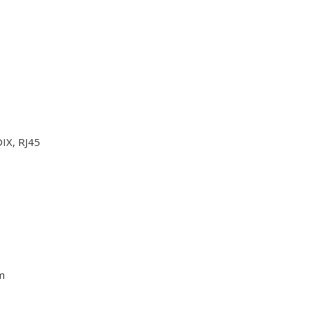
IX, RJ45
m