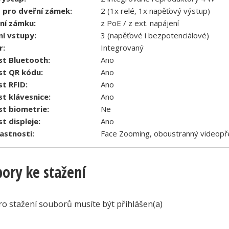
 pro dveřní zámek:
2 (1x relé, 1x napěťový výstup)
ní zámku:
z PoE / z ext. napájení
ní vstupy:
3 (napěťové i bezpotenciálové)
r:
Integrovaný
t Bluetooth:
Ano
t QR kódu:
Ano
t RFID:
Ano
t klávesnice:
Ano
t biometrie:
Ne
t displeje:
Ano
lastnosti:
Face Zooming, oboustranný videopř
ory ke stažení
ro stažení souborů musíte být přihlášen(a)