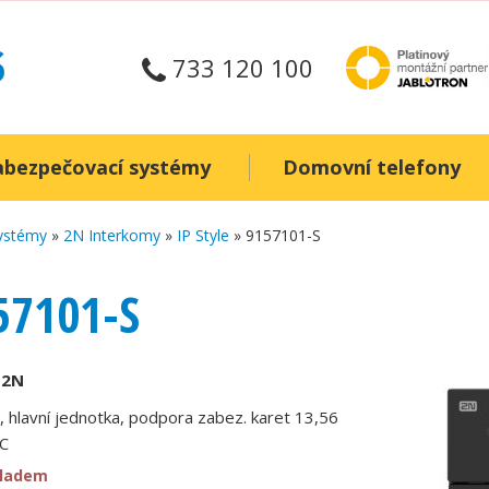
733 120 100
abezpečovací systémy
Domovní telefony
systémy
»
2N Interkomy
»
IP Style
» 9157101-S
57101-S
:
2N
e, hlavní jednotka, podpora zabez. karet 13,56
C
kladem