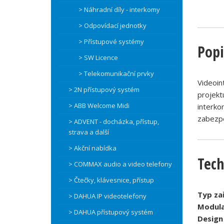
> Náhradní díly - interkomy
> Odpovídací jednotky
> Přístupové systémy
Popi
> SW Licence
> Telekomunikační prvky
Videoin
> 2N přístupový systém
projekt
> ABB Welcome Midi
interko
zabezp
> ADVENT - docházka, přístup,
strava a další
> Akční nabídka
Tech
> COMMAX audio a video telefony
> Čtečky, klávesnice, přístup
Typ zař
> DAHUA IP videotelefony
Modula
> DAHUA přístupový systém
Design 