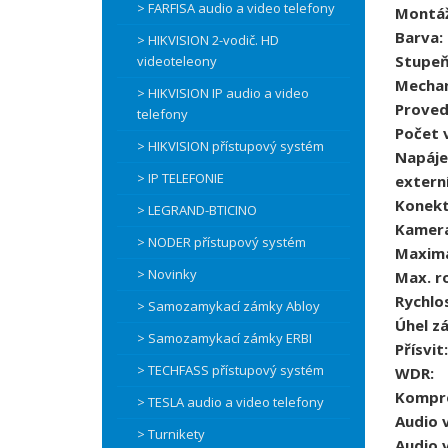
> FARFISA audio a video telefony
Montáž
Barva:
> HIKVISION 2-vodič. HD
Stupeň
videoteleony
Mechan
> HIKVISION IP audio a video
Proved
telefony
Počet v
> HIKVISION přístupový systém
Napáje
> IP TELEFONIE
externí
Konekt
> LEGRAND-BTICINO
Kamera
> NODER přístupový systém
Maximál
> Novinky
Max. ro
Rychlo
> Samozamykací zámky Abloy
Úhel zá
> Samozamykací zámky ERBI
Přísvit:
> TECHFASS přístupový systém
WDR:
Kompre
> TESLA audio a video telefony
Audio 
> Turnikety
Audio 