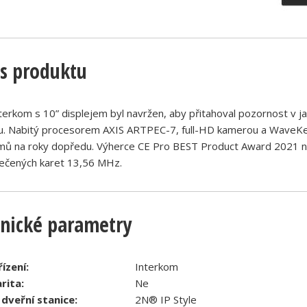
s produktu
terkom s 10” displejem byl navržen, aby přitahoval pozornost v 
u. Nabitý procesorem AXIS ARTPEC-7, full-HD kamerou a WaveKey
mů na roky dopředu. Výherce CE Pro BEST Product Award 2021 n
ečených karet 13,56 MHz.
nické parametry
ízení:
Interkom
rita:
Ne
dveřní stanice:
2N® IP Style