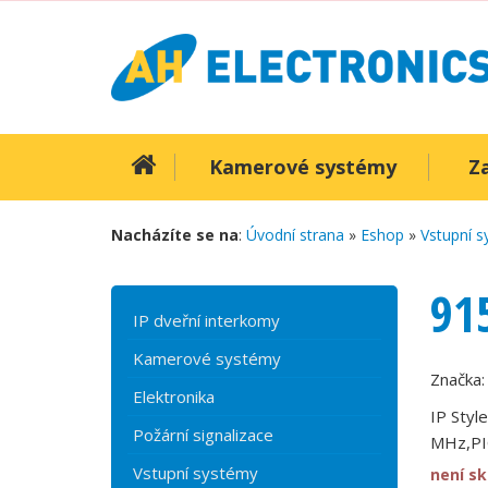
Kamerové systémy
Z
Nacházíte se na
:
Úvodní strana
»
Eshop
»
Vstupní 
91
IP dveřní interkomy
Kamerové systémy
Značka
Elektronika
IP Styl
Požární signalizace
MHz,PI
Vstupní systémy
není s