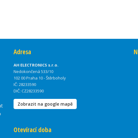
Adresa
N
AH ELECTRONICS s.r.o.
Nedokončená 533/10
102 00 Praha 10 - Štěrboholy
IČ: 28233590
DIČ: CZ28233590
Zobrazit na google mapě
at
o
Otevírací doba