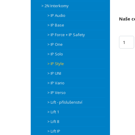
> 2N Interkomy
> IP Audio
Naše c
> IP Base
> IP Force + IP Safety
> IP One
> IP Solo
> IP Style
> IP UNI
> IP Vario
> IP Verso
> Lift - příslušenství
> Lift 1
> Lift 8
> Lift IP