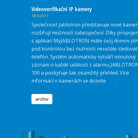
Videoverifikační IP kamery
18.9.2017
Společnost Jablotron představuje nové kamer
rozšiřují možnosti zabezpečení. Díky propojen
s aplikací MyJABLOTRON máte svůj domov pl
pod kontrolou bez nutnosti neustále sledovat
telefon. Systém automaticky vytváří minutový
záznam o každé události z alarmu JABLOTRO
100 a poskytuje tak okamžitý přehled. Více
informací o kamerách se dozvíte
zde
.
archiv