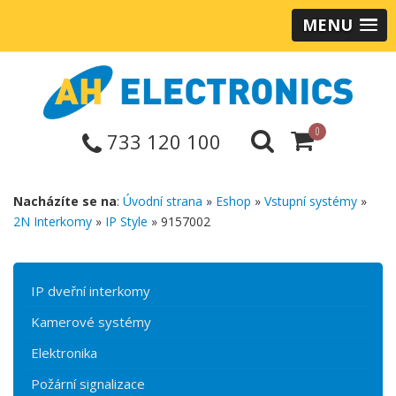
MENU
0
733 120 100
Nacházíte se na
:
Úvodní strana
»
Eshop
»
Vstupní systémy
»
2N Interkomy
»
IP Style
» 9157002
IP dveřní interkomy
Kamerové systémy
Elektronika
Požární signalizace