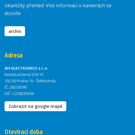
okamžitý přehled. Více informací o kamerách se
dozvíte
zde
.
archiv
Adresa
AH ELECTRONICS s.r.o.
Nedokončená 533/10
102 00 Praha 10 - Štěrboholy
IČ: 28233590
DIČ: CZ28233590
Zobrazit na google mapě
Otevírací doba