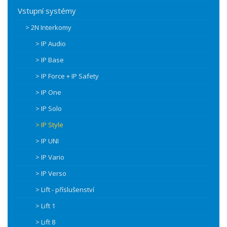
Vstupní systémy
> 2N Interkomy
> IP Audio
> IP Base
> IP Force + IP Safety
> IP One
> IP Solo
> IP Style
> IP UNI
> IP Vario
> IP Verso
> Lift - příslušenství
> Lift 1
> Lift 8