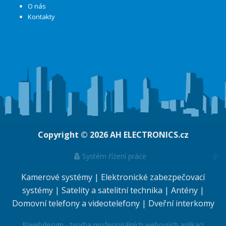
O nás
Kontakty
Copyright © 2026
AH ELECTRONICS.cz
ψ
Systém řízení práce
Kamerové systémy
|
Elektronické zabezpečovací
systémy
|
Satelity a satelitní technika
|
Antény
|
Domovní telefony a videotelefony
|
Dveřní interkomy
RJwebdesign - tvorba profesionálních webových aplikací