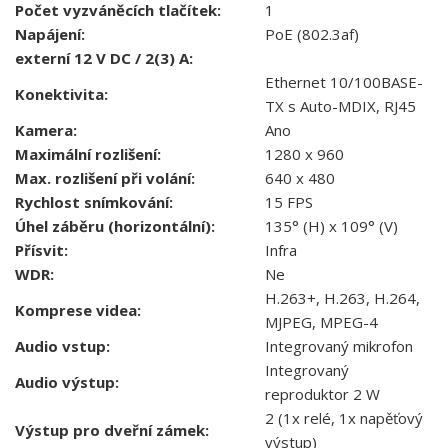
Počet vyzváněcích tlačítek:
1
Napájení:
PoE (802.3af)
externí 12 V DC / 2(3) A:
Ethernet 10/100BASE-
Konektivita:
TX s Auto-MDIX, RJ45
Kamera:
Ano
Maximální rozlišení:
1280 x 960
Max. rozlišení při volání:
640 x 480
Rychlost snímkování:
15 FPS
Úhel záběru (horizontální):
135° (H) x 109° (V)
Přísvit:
Infra
WDR:
Ne
H.263+, H.263, H.264,
Komprese videa:
MJPEG, MPEG-4
Audio vstup:
Integrovaný mikrofon
Integrovaný
Audio výstup:
reproduktor 2 W
2 (1x relé, 1x napěťový
Výstup pro dveřní zámek:
výstup)