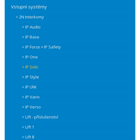
Vstupní systémy
> 2N Interkomy
> IP Audio
> IP Base
> IP Force + IP Safety
> IP One
> IP Solo
> IP Style
> IP UNI
> IP Vario
> IP Verso
> Lift - příslušenství
> Lift 1
> Lift 8