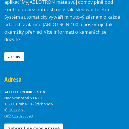
aplikací MyJABLOTRON máte svůj domov plně pod
kontrolou bez nutnosti neustále sledovat telefon.
Systém automaticky vytváří minutový záznam o každé
události z alarmu JABLOTRON 100 a poskytuje tak
okamžitý přehled. Více informací o kamerách se
dozvíte
zde
.
archiv
Adresa
AH ELECTRONICS s.r.o.
Nedokončená 533/10
102 00 Praha 10 - Štěrboholy
IČ: 28233590
DIČ: CZ28233590
Zobrazit na google mapě