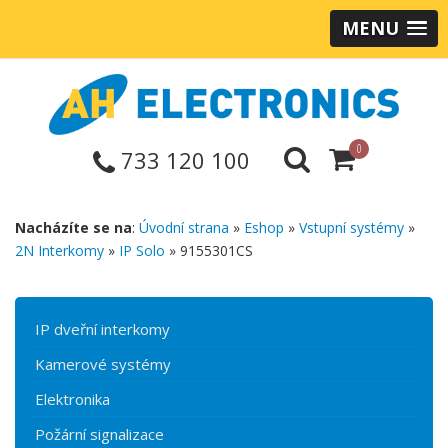
MENU
0
733 120 100
Nacházíte se na
:
Úvodní strana
»
Eshop
»
Vstupní systémy
»
2N Interkomy
»
IP Solo
» 9155301CS
IP dveřní interkomy
Kamerové systémy
Elektronika
Požární signalizace