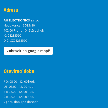
Adresa
AH ELECTRONICS s.r.o.
Nedokončená 533/10
102 00 Praha 10 - Štěrboholy
IČ: 28233590
DIČ: CZ28233590
Zobrazit na google mapě
Otevírací doba
PO:
08.00 - 12. 00 hod.
ÚT:
08.00 - 12. 00 hod.
ST:
08.00 - 12. 00 hod.
ČT:
08.00 - 12. 00 hod.
v jinou dobu po dohodě