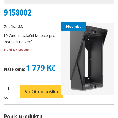
9158002
Značka:
2N
Novinka
IP One instalační krabice pro
instalaci na zeď
není skladem
1 779 Kč
Naše cena:
ks
Popis produktu