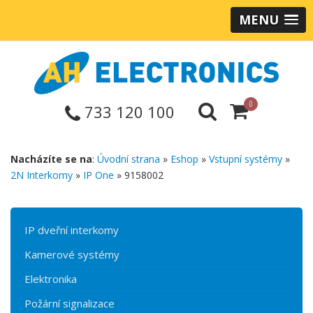
MENU
0
733 120 100
Nacházíte se na
:
Úvodní strana
»
Eshop
»
Vstupní systémy
»
2N Interkomy
»
IP One
» 9158002
IP dveřní interkomy
Kamerové systémy
Elektronika
Požární signalizace