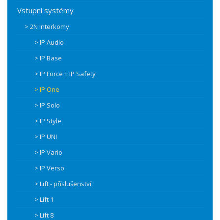
Vstupní systémy
> 2N Interkomy
> IP Audio
> IP Base
> IP Force + IP Safety
> IP One
> IP Solo
> IP Style
> IP UNI
> IP Vario
> IP Verso
> Lift - příslušenství
> Lift 1
> Lift 8