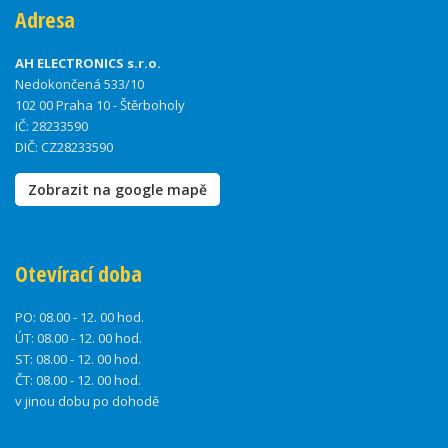
Adresa
AH ELECTRONICS s.r.o.
Nedokončená 533/10
102 00 Praha 10 - Štěrboholy
IČ: 28233590
DIČ: CZ28233590
Zobrazit na google mapě
Otevírací doba
PO:
08.00 - 12. 00 hod.
ÚT:
08.00 - 12. 00 hod.
ST:
08.00 - 12. 00 hod.
ČT:
08.00 - 12. 00 hod.
v jinou dobu po dohodě