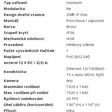
Typ zařízení:
Interkom
Modularita:
Ne
Design dveřní stanice:
2N® IP One
Montáž:
Povrchová / zápustná
Barva:
Bronz
Stupeň krytí:
IP56
Mechanická odolnost:
IK08
Provedení:
Hliníkový odlitek
Počet vyzváněcích tlačítek:
1
Napájení:
PoE (802.3af)
externí 12 V DC / 2(3) A:
Ethernet 10/100BASE-
Konektivita:
TX s Auto-MDIX, RJ45
Kamera:
Ano
Maximální rozlišení:
1920 x 1440
Max. rozlišení při volání:
1920 x 1440
Rychlost snímkování:
30 FPS
Úhel záběru (horizontální):
156° (H) x 116° (V)
Přísvit:
Infra