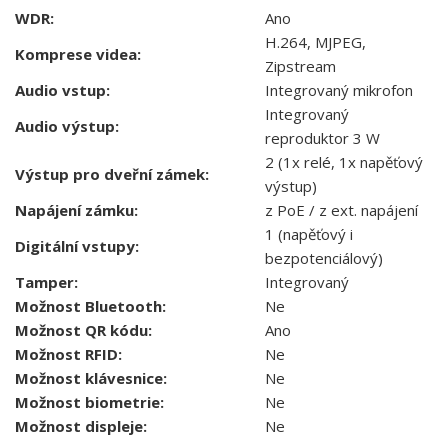
WDR:
Ano
H.264, MJPEG,
Komprese videa:
Zipstream
Audio vstup:
Integrovaný mikrofon
Integrovaný
Audio výstup:
reproduktor 3 W
2 (1x relé, 1x napěťový
Výstup pro dveřní zámek:
výstup)
Napájení zámku:
z PoE / z ext. napájení
1 (napěťový i
Digitální vstupy:
bezpotenciálový)
Tamper:
Integrovaný
Možnost Bluetooth:
Ne
Možnost QR kódu:
Ano
Možnost RFID:
Ne
Možnost klávesnice:
Ne
Možnost biometrie:
Ne
Možnost displeje:
Ne