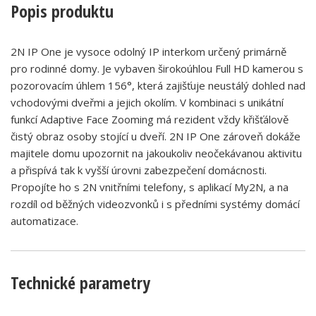
Popis produktu
2N IP One je vysoce odolný IP interkom určený primárně
pro rodinné domy. Je vybaven širokoúhlou Full HD kamerou s
pozorovacím úhlem 156°, která zajišťuje neustálý dohled nad
vchodovými dveřmi a jejich okolím. V kombinaci s unikátní
funkcí Adaptive Face Zooming má rezident vždy křišťálově
čistý obraz osoby stojící u dveří. 2N IP One zároveň dokáže
majitele domu upozornit na jakoukoliv neočekávanou aktivitu
a přispívá tak k vyšší úrovni zabezpečení domácnosti.
Propojíte ho s 2N vnitřními telefony, s aplikací My2N, a na
rozdíl od běžných videozvonků i s předními systémy domácí
automatizace.
Technické parametry