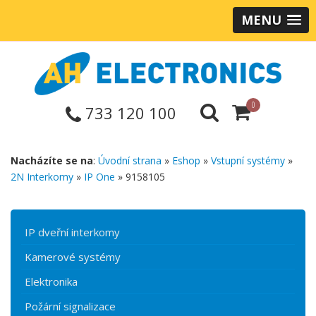
MENU
0
733 120 100
Nacházíte se na
:
Úvodní strana
»
Eshop
»
Vstupní systémy
»
2N Interkomy
»
IP One
» 9158105
IP dveřní interkomy
Kamerové systémy
Elektronika
Požární signalizace