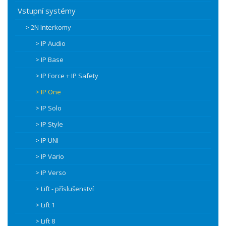
Vstupní systémy
> 2N Interkomy
> IP Audio
> IP Base
> IP Force + IP Safety
> IP One
> IP Solo
> IP Style
> IP UNI
> IP Vario
> IP Verso
> Lift - příslušenství
> Lift 1
> Lift 8