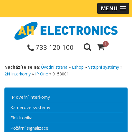
MENU
0
733 120 100
Nacházíte se na
:
Úvodní strana
»
Eshop
»
Vstupní systémy
»
2N Interkomy
»
IP One
» 9158001
IP dveřní interkomy
Kamerové systémy
Elektronika
Požární signalizace