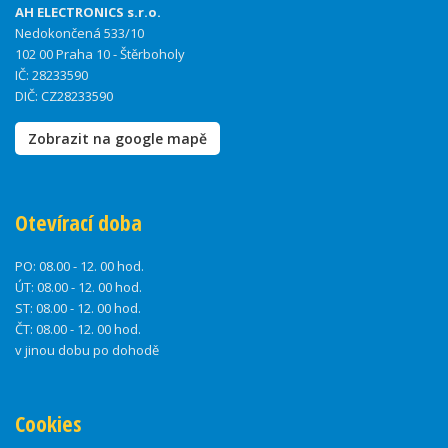
AH ELECTRONICS s.r.o.
Nedokončená 533/10
102 00 Praha 10 - Štěrboholy
IČ: 28233590
DIČ: CZ28233590
Zobrazit na google mapě
Otevírací doba
PO:
08.00 - 12. 00 hod.
ÚT:
08.00 - 12. 00 hod.
ST:
08.00 - 12. 00 hod.
ČT:
08.00 - 12. 00 hod.
v jinou dobu po dohodě
Cookies