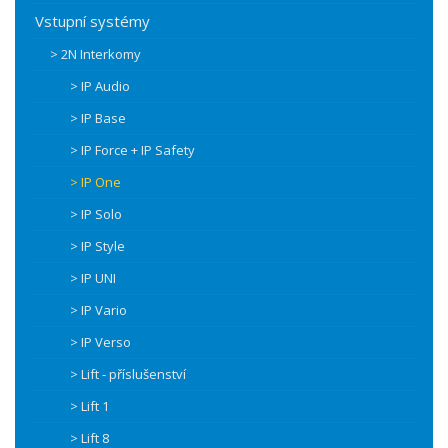
Vstupní systémy
> 2N Interkomy
> IP Audio
> IP Base
> IP Force + IP Safety
> IP One
> IP Solo
> IP Style
> IP UNI
> IP Vario
> IP Verso
> Lift - příslušenství
> Lift 1
> Lift 8