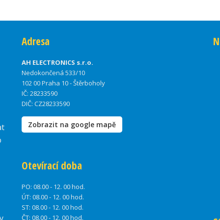
Adresa
N
AH ELECTRONICS s.r.o.
Nedokončená 533/10
102 00 Praha 10 - Štěrboholy
IČ: 28233590
DIČ: CZ28233590
Zobrazit na google mapě
at
o
Otevírací doba
PO:
08.00 - 12. 00 hod.
ÚT:
08.00 - 12. 00 hod.
ST:
08.00 - 12. 00 hod.
y
ČT:
08.00 - 12. 00 hod.