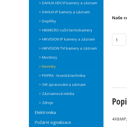
> DAHUA HDCVI kamery a záznam
> DAHUA IP kamery a záznam
Naše c
> Doplňky
> HIKMICRO ruční termokamery
> HIKVISION IP kamery a záznam
> HIKVISION TVI kamery a záznam
> Monitory
> Novinky
> PIXFRA - lovecká technika
> SW zpracování a záznam
> Záznamová média
Popi
> Zdroje
Elektronika
4X8MP; 
Požární signalizace