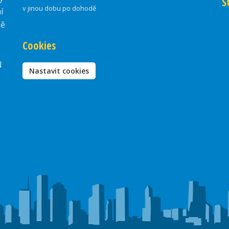
S
v jinou dobu po dohodě
í
ně
Cookies
N
Nastavit cookies