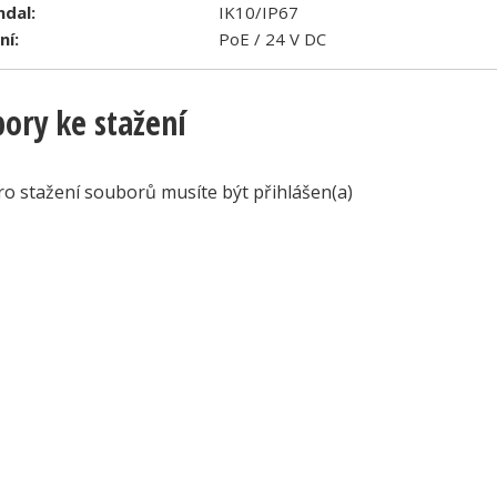
ndal:
IK10/IP67
ní:
PoE / 24 V DC
ory ke stažení
ro stažení souborů musíte být přihlášen(a)