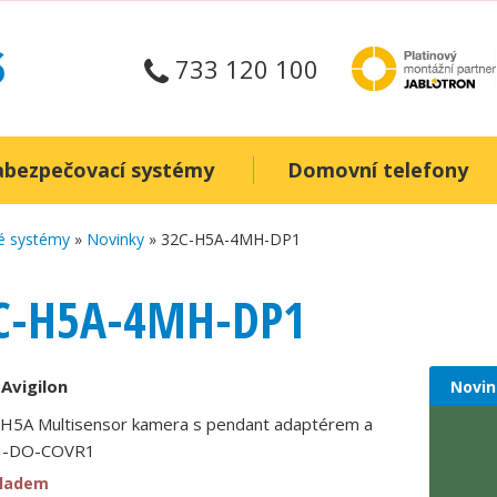
733 120 100
abezpečovací systémy
Domovní telefony
é systémy
»
Novinky
» 32C-H5A-4MH-DP1
C-H5A-4MH-DP1
:
Avigilon
Novin
H5A Multisensor kamera s pendant adaptérem a
-DO-COVR1
kladem