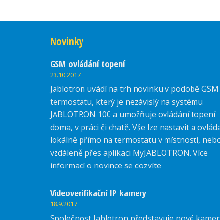
Novinky
GSM ovládání topení
23.10.2017
Jablotron uvádí na trh novinku v podobě GSM
termostatu, který je nezávislý na systému
JABLOTRON 100 a umožňuje ovládání topení
doma, v práci či chatě. Vše lze nastavit a ovlád
lokálně přímo na termostatu v místnosti, neb
vzdáleně přes aplikaci MyJABLOTRON. Více
informací o novince se dozvíte
zde.
Videoverifikační IP kamery
18.9.2017
Společnost Jablotron představuje nové kamer