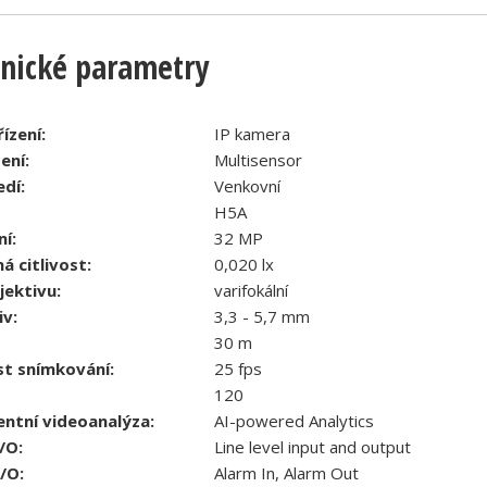
nické parametry
ízení:
IP kamera
ení:
Multisensor
dí:
Venkovní
H5A
ní:
32 MP
á citlivost:
0,020 lx
jektivu:
varifokální
iv:
3,3 - 5,7 mm
30 m
st snímkování:
25 fps
120
entní videoanalýza:
AI-powered Analytics
/O:
Line level input and output
/O:
Alarm In, Alarm Out