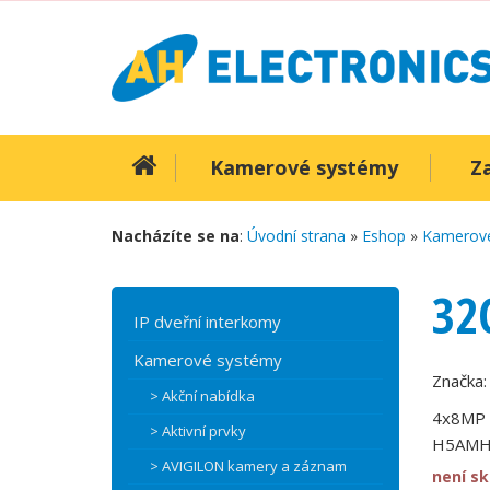
Kamerové systémy
Z
Nacházíte se na
:
Úvodní strana
»
Eshop
»
Kamerov
32
IP dveřní interkomy
Kamerové systémy
Značka
> Akční nabídka
4x8MP 
> Aktivní prvky
H5AMH
> AVIGILON kamery a záznam
není s