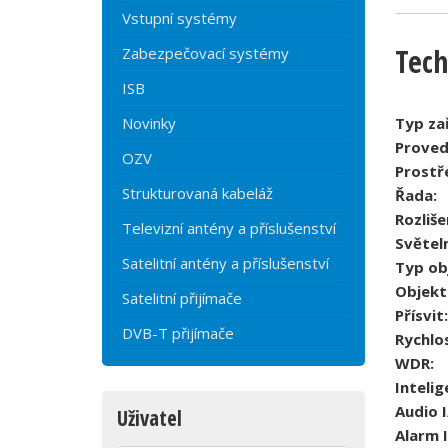
Vstupní systémy
Tech
Zabezpečovací systémy
ISB
Novinky
Typ zař
Proved
OZV
Prostře
Strukturovaná kabeláž
Řada:
Rozliše
Televizní antény a příslušenství
Světeln
Satelitní antény a příslušenství
Typ ob
Objekt
Satelitní přijímače
Přísvit:
DVB-T přijímače
Rychlo
WDR:
Intelig
Audio I
Uživatel
Alarm I