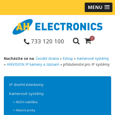
MENU
0
733 120 100
Nacházíte se na
:
Úvodní strana
»
Eshop
»
Kamerové systémy
»
HIKVISION IP kamery a záznam
» příslušenství pro IP systémy
IP dveřní interkomy
Kamerové systémy
> Akční nabídka
> Aktivní prvky