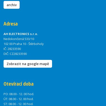
archiv
Adresa
AH ELECTRONICS s.r.o.
Nedokončená 533/10
102 00 Praha 10 - Štěrboholy
IČ: 28233590
DIČ: CZ28233590
Zobrazit na google mapě
Otevírací doba
PO:
08.00 - 12. 00 hod.
ÚT:
08.00 - 12. 00 hod.
ST:
08.00 - 12. 00 hod.