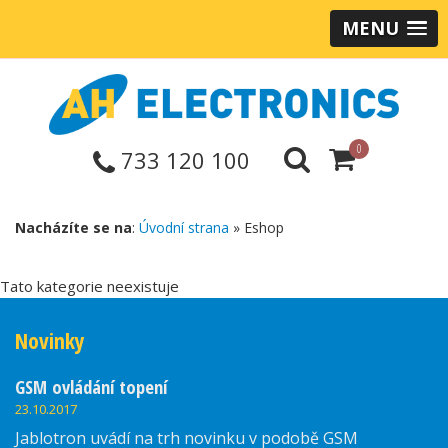
MENU
0
733 120 100
Nacházíte se na
:
Úvodní strana
» Eshop
Tato kategorie neexistuje
Novinky
GSM ovládání topení
23.10.2017
Jablotron uvádí na trh novinku v podobě GSM