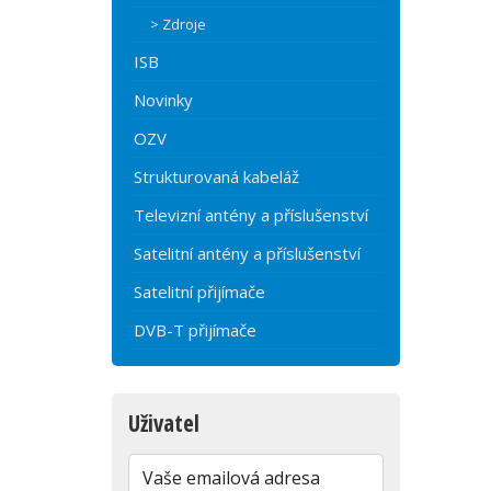
> Zdroje
ISB
Novinky
OZV
Strukturovaná kabeláž
Televizní antény a příslušenství
Satelitní antény a příslušenství
Satelitní přijímače
DVB-T přijímače
Uživatel