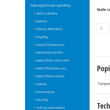
Zabezpečovací systémy
Naše c
> Akční nabídka
> Baterie
> DAHUA AIRSHIELD
> Doplňky
> GALAXY Dimension
> HIKVISION AX PRO
> JABLOTRON 100 a 100+
Popi
> JABLOTRON Mercury
> JABLOTRON ostatní
Tamper 
> Kabely
> Komunikace
> Novinky
Tech
> Ochrana perimetru