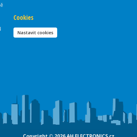
ně
Cookies
N
Nastavit cookies
Copyright © 2026
AH ELECTRONICS.cz