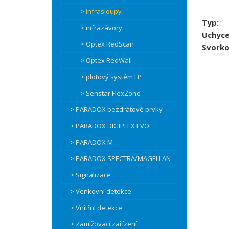
> infrasloupy
Typ:
> infrazávory
Uchyce
> Optex RedScan
Svorko
> Optex RedWall
> plotový systém FP
> Senstar FlexZone
> PARADOX bezdrátové prvky
> PARADOX DIGIPLEX EVO
> PARADOX M
> PARADOX SPECTRA/MAGELLAN
> Signalizace
> Venkovní detekce
> Vnitřní detekce
> Zamlžovací zařízení