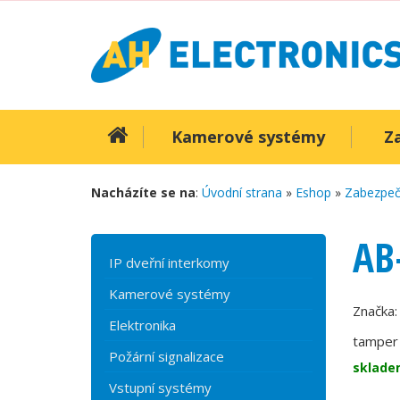
Kamerové systémy
Z
Nacházíte se na
:
Úvodní strana
»
Eshop
»
Zabezpeč
AB
IP dveřní interkomy
Kamerové systémy
Značka
Elektronika
tamper 
Požární signalizace
sklade
Vstupní systémy