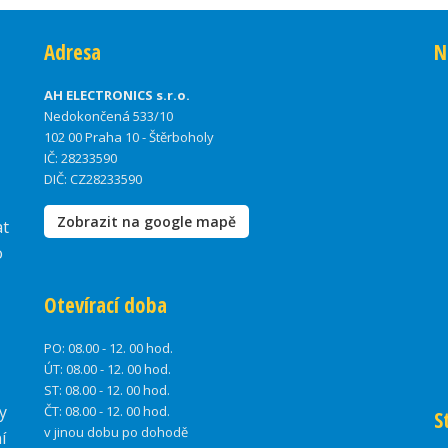
Adresa
N
AH ELECTRONICS s.r.o.
Nedokončená 533/10
102 00 Praha 10 - Štěrboholy
IČ: 28233590
DIČ: CZ28233590
Zobrazit na google mapě
at
o
Otevírací doba
PO:
08.00 - 12. 00 hod.
ÚT:
08.00 - 12. 00 hod.
ST:
08.00 - 12. 00 hod.
y
ČT:
08.00 - 12. 00 hod.
S
v jinou dobu po dohodě
í