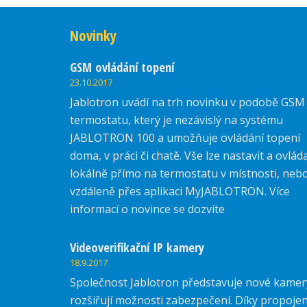
Novinky
GSM ovládání topení
23.10.2017
Jablotron uvádí na trh novinku v podobě GSM
termostatu, který je nezávislý na systému
JABLOTRON 100 a umožňuje ovládání topení
doma, v práci či chatě. Vše lze nastavit a ovlád
lokálně přímo na termostatu v místnosti, neb
vzdáleně přes aplikaci MyJABLOTRON. Více
informací o novince se dozvíte
zde.
Videoverifikační IP kamery
18.9.2017
Společnost Jablotron představuje nové kamer
rozšiřují možnosti zabezpečení. Díky propojen