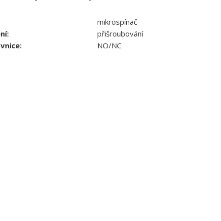
mikrospínač
ní:
přišroubování
vnice:
NO/NC