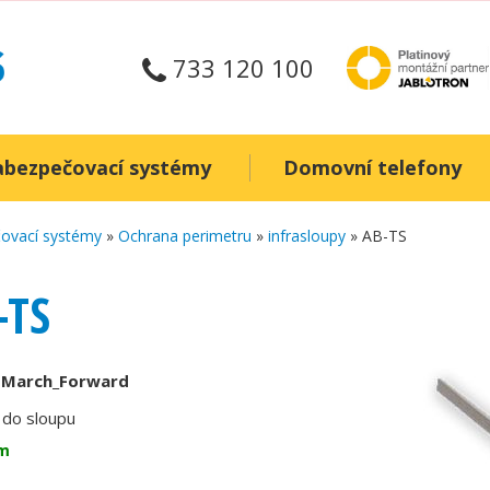
733 120 100
abezpečovací systémy
Domovní telefony
ovací systémy
»
Ochrana perimetru
»
infrasloupy
» AB-TS
-TS
:
March_Forward
do sloupu
m