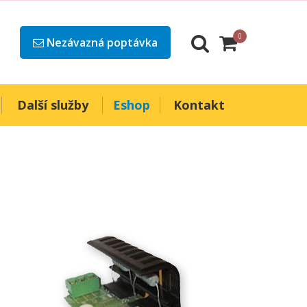
0
Nezávazná poptávka
Další služby
Eshop
Kontakt