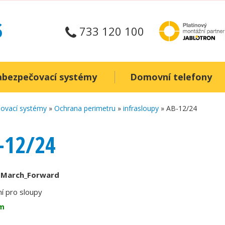
733 120 100
abezpečovací systémy
Domovní telefony
ovací systémy
»
Ochrana perimetru
»
infrasloupy
» AB-12/24
-12/24
:
March_Forward
ní pro sloupy
m