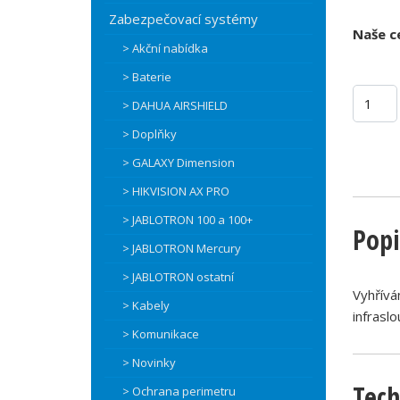
Zabezpečovací systémy
Naše c
> Akční nabídka
> Baterie
> DAHUA AIRSHIELD
> Doplňky
> GALAXY Dimension
> HIKVISION AX PRO
> JABLOTRON 100 a 100+
Popi
> JABLOTRON Mercury
> JABLOTRON ostatní
Vyhřívá
> Kabely
infrasl
> Komunikace
> Novinky
Tech
> Ochrana perimetru