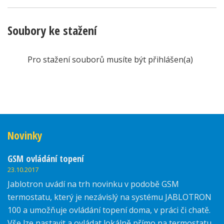
Soubory ke stažení
Pro stažení souborů musíte být přihlášen(a)
Novinky
GSM ovládání topení
23.10.2017
Jablotron uvádí na trh novinku v podobě GSM
termostatu, který je nezávislý na systému JABLOTRON
100 a umožňuje ovládání topení doma, v práci či chatě.
Vše lze nastavit a ovládat lokálně přímo na termostatu