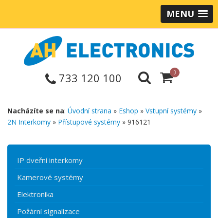
MENU
0
733 120 100
Nacházíte se na
:
Úvodní strana
»
Eshop
»
Vstupní systémy
»
2N Interkomy
»
Přístupové systémy
» 916121
IP dveřní interkomy
Kamerové systémy
Elektronika
Požární signalizace