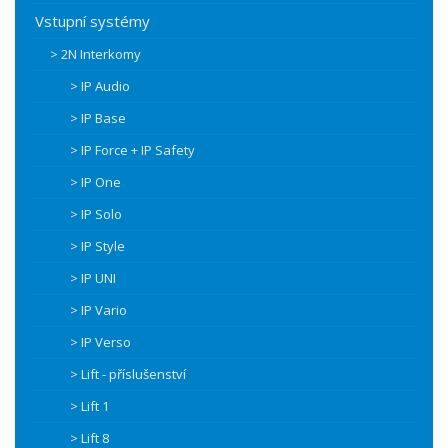
Vstupní systémy
> 2N Interkomy
> IP Audio
> IP Base
> IP Force + IP Safety
> IP One
> IP Solo
> IP Style
> IP UNI
> IP Vario
> IP Verso
> Lift - příslušenství
> Lift 1
> Lift 8