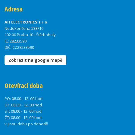
Adresa
AH ELECTRONICS s.r.o.
Nedokončená 533/10
102 00 Praha 10 - Štěrboholy
IČ: 28233590
DIČ: CZ28233590
Zobrazit na google mapě
Otevírací doba
PO:
08.00 - 12. 00 hod.
ÚT:
08.00 - 12. 00 hod.
ST:
08.00 - 12. 00 hod.
ČT:
08.00 - 12. 00 hod.
v jinou dobu po dohodě