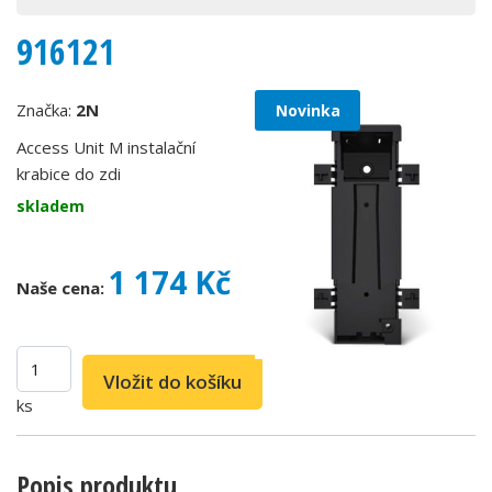
916121
Značka:
2N
Novinka
Access Unit M instalační
krabice do zdi
skladem
1 174 Kč
Naše cena:
ks
Popis produktu