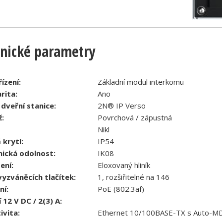
nické parametry
ízení:
Základní modul interkomu
rita:
Ano
dveřní stanice:
2N® IP Verso
:
Povrchová / zápustná
Nikl
 krytí:
IP54
ická odolnost:
IK08
ení:
Eloxovaný hliník
yzváněcích tlačítek:
1, rozšiřitelné na 146
ní:
PoE (802.3af)
 12 V DC / 2(3) A:
ivita:
Ethernet 10/100BASE-TX s Auto-MD