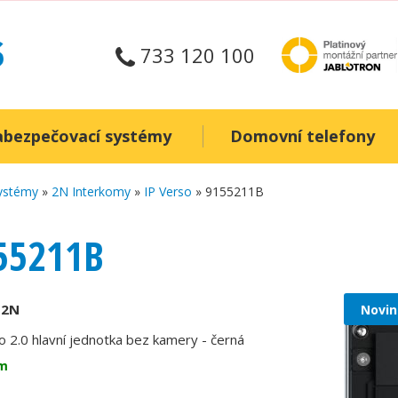
733 120 100
abezpečovací systémy
Domovní telefony
systémy
»
2N Interkomy
»
IP Verso
» 9155211B
55211B
:
2N
Novin
o 2.0 hlavní jednotka bez kamery - černá
m