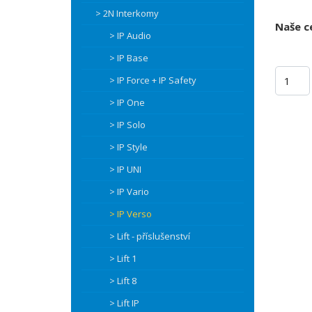
> 2N Interkomy
Naše c
> IP Audio
> IP Base
> IP Force + IP Safety
> IP One
> IP Solo
> IP Style
> IP UNI
> IP Vario
> IP Verso
> Lift - příslušenství
> Lift 1
> Lift 8
> Lift IP