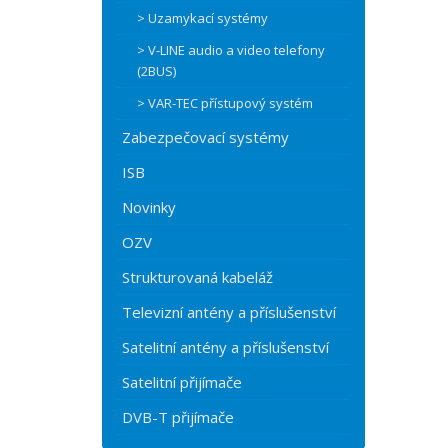
> Uzamykací systémy
> V-LINE audio a video telefony
(2BUS)
> VAR-TEC přístupový systém
Zabezpečovací systémy
ISB
Novinky
OZV
Strukturovaná kabeláž
Televizní antény a příslušenství
Satelitní antény a příslušenství
Satelitní přijímače
DVB-T přijímače