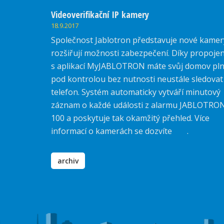
Videoverifikační IP kamery
18.9.2017
Společnost Jablotron představuje nové kamer
rozšiřují možnosti zabezpečení. Díky propojen
s aplikací MyJABLOTRON máte svůj domov pl
pod kontrolou bez nutnosti neustále sledovat
telefon. Systém automaticky vytváří minutový
záznam o každé události z alarmu JABLOTRO
100 a poskytuje tak okamžitý přehled. Více
informací o kamerách se dozvíte
zde
.
archiv