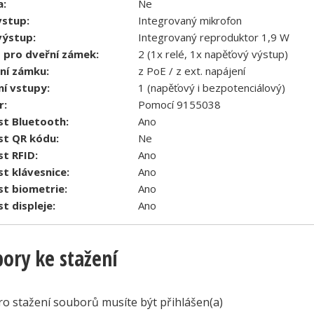
:
Ne
vstup:
Integrovaný mikrofon
výstup:
Integrovaný reproduktor 1,9 W
 pro dveřní zámek:
2 (1x relé, 1x napěťový výstup)
ní zámku:
z PoE / z ext. napájení
ní vstupy:
1 (napěťový i bezpotenciálový)
r:
Pomocí 9155038
t Bluetooth:
Ano
t QR kódu:
Ne
t RFID:
Ano
t klávesnice:
Ano
t biometrie:
Ano
t displeje:
Ano
ory ke stažení
ro stažení souborů musíte být přihlášen(a)