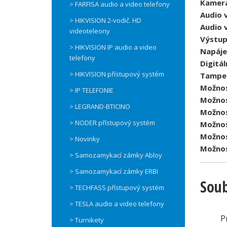
Kamera
> FARFISA audio a video telefony
Audio 
> HIKVISION 2-vodič. HD
Audio 
videoteleony
Výstup
> HIKVISION IP audio a video
Napáje
telefony
Digitál
> HIKVISION přístupový systém
Tampe
Možnos
> IP TELEFONIE
Možnos
> LEGRAND-BTICINO
Možnos
> NODER přístupový systém
Možnos
Možnos
> Novinky
Možnos
> Samozamykací zámky Abloy
> Samozamykací zámky ERBI
Soub
> TECHFASS přístupový systém
> TESLA audio a video telefony
P
> Turnikety