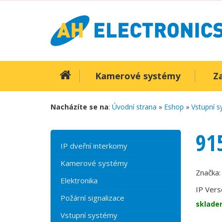
Kamerové systémy
Z
Nacházíte se na
:
Úvodní strana
»
Eshop
»
Vstupní 
91
IP dveřní interkomy
Kamerové systémy
Značka
Elektronika
IP Vers
Požární signalizace
sklade
Vstupní systémy