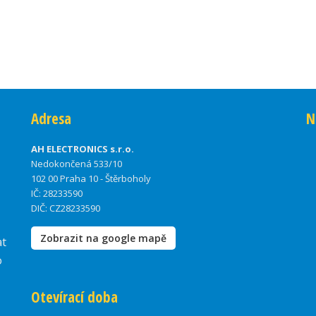
Adresa
N
AH ELECTRONICS s.r.o.
Nedokončená 533/10
102 00 Praha 10 - Štěrboholy
IČ: 28233590
DIČ: CZ28233590
Zobrazit na google mapě
at
o
Otevírací doba