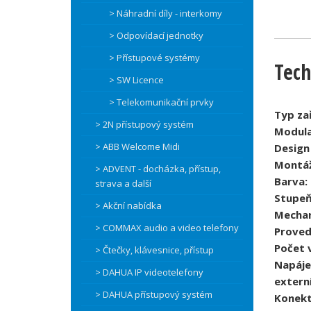
> Náhradní díly - interkomy
> Odpovídací jednotky
> Přístupové systémy
Tech
> SW Licence
> Telekomunikační prvky
Typ zař
> 2N přístupový systém
Modula
> ABB Welcome Midi
Design 
Montáž
> ADVENT - docházka, přístup,
Barva:
strava a další
Stupeň
> Akční nabídka
Mechan
> COMMAX audio a video telefony
Proved
Počet v
> Čtečky, klávesnice, přístup
Napáje
> DAHUA IP videotelefony
externí
> DAHUA přístupový systém
Konekt