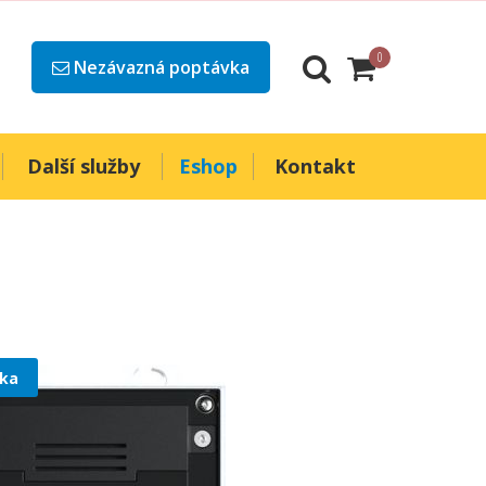
0
Nezávazná poptávka
Další služby
Eshop
Kontakt
ka